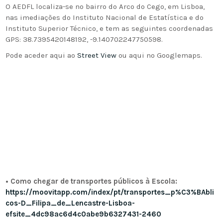
O AEDFL localiza-se no bairro do Arco do Cego, em Lisboa,
nas imediações do Instituto Nacional de Estatística e do
Instituto Superior Técnico, e tem as seguintes coordenadas
GPS: 38.7395420148192, -9.140702247750598.
Pode aceder aqui ao
Street View
ou aqui no Googlemaps.
• Como chegar de transportes públicos à Escola:
https://moovitapp.com/index/pt/transportes_p%C3%BAbli
cos-D_Filipa_de_Lencastre-Lisboa-
efsite_4dc98ac6d4c0abe9b6327431-2460